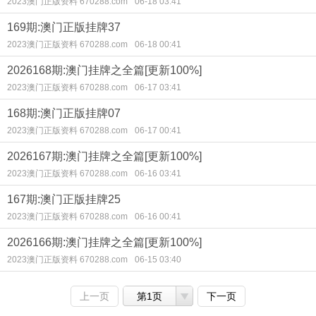
2023澳门正版资料 670288.com
06-18 03:41
169期:澳门正版挂牌37
2023澳门正版资料 670288.com
06-18 00:41
2026168期:澳门挂牌之全篇[更新100%]
2023澳门正版资料 670288.com
06-17 03:41
168期:澳门正版挂牌07
2023澳门正版资料 670288.com
06-17 00:41
2026167期:澳门挂牌之全篇[更新100%]
2023澳门正版资料 670288.com
06-16 03:41
167期:澳门正版挂牌25
2023澳门正版资料 670288.com
06-16 00:41
2026166期:澳门挂牌之全篇[更新100%]
2023澳门正版资料 670288.com
06-15 03:40
上一页
第1页
下一页