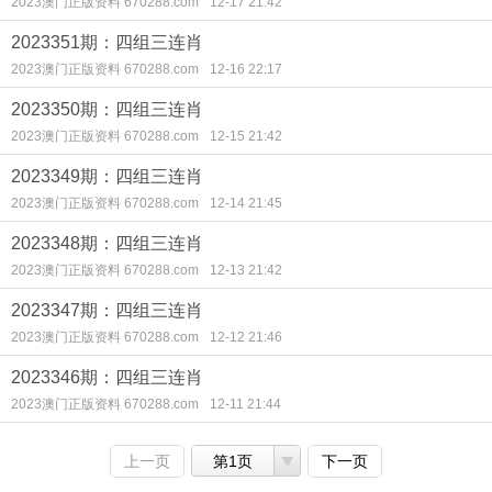
2023澳门正版资料 670288.com
12-17 21:42
2023351期：四组三连肖
2023澳门正版资料 670288.com
12-16 22:17
2023350期：四组三连肖
2023澳门正版资料 670288.com
12-15 21:42
2023349期：四组三连肖
2023澳门正版资料 670288.com
12-14 21:45
2023348期：四组三连肖
2023澳门正版资料 670288.com
12-13 21:42
2023347期：四组三连肖
2023澳门正版资料 670288.com
12-12 21:46
2023346期：四组三连肖
2023澳门正版资料 670288.com
12-11 21:44
上一页
第1页
下一页