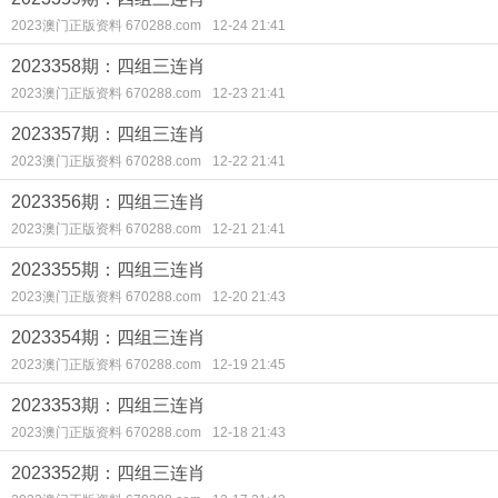
2023澳门正版资料 670288.com
12-24 21:41
2023358期：四组三连肖
2023澳门正版资料 670288.com
12-23 21:41
2023357期：四组三连肖
2023澳门正版资料 670288.com
12-22 21:41
2023356期：四组三连肖
2023澳门正版资料 670288.com
12-21 21:41
2023355期：四组三连肖
2023澳门正版资料 670288.com
12-20 21:43
2023354期：四组三连肖
2023澳门正版资料 670288.com
12-19 21:45
2023353期：四组三连肖
2023澳门正版资料 670288.com
12-18 21:43
2023352期：四组三连肖