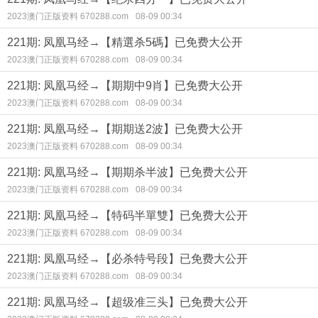
2023澳门正版资料 670288.com
08-09 00:34
221期: 凤凰马经→【精選杀5碼】已免费大公开
2023澳门正版资料 670288.com
08-09 00:34
221期: 凤凰马经→【期期中9肖】已免费大公开
2023澳门正版资料 670288.com
08-09 00:34
221期: 凤凰马经→【期期送2波】已免费大公开
2023澳门正版资料 670288.com
08-09 00:34
221期: 凤凰马经→【期期杀半波】已免费大公开
2023澳门正版资料 670288.com
08-09 00:34
221期: 凤凰马经→【特码半單雙】已免费大公开
2023澳门正版资料 670288.com
08-09 00:34
221期: 凤凰马经→【必杀特号段】已免费大公开
2023澳门正版资料 670288.com
08-09 00:34
221期: 凤凰马经→【超级准三头】已免费大公开