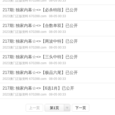
2023澳门正版资料 670288.com
08-05 00:33
217期: 独家内幕☆<>【必杀特段】已公开
2023澳门正版资料 670288.com
08-05 00:33
217期: 独家内幕☆<>【合数单双】已公开
2023澳门正版资料 670288.com
08-05 00:33
217期: 独家内幕☆<>【两波中特】已公开
2023澳门正版资料 670288.com
08-05 00:33
217期: 独家内幕☆<>【三头中特】已公开
2023澳门正版资料 670288.com
08-05 00:33
217期: 独家内幕☆<>【极品六尾】已公开
2023澳门正版资料 670288.com
08-05 00:33
217期: 独家内幕☆<>【6选1肖】已公开
2023澳门正版资料 670288.com
08-05 00:33
上一页
第1页
下一页