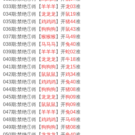
033期:禁绝①肖【
羊羊羊
】开
龙03
准
034期:禁绝①肖【
龙龙龙
】开
鼠19
准
035期:禁绝①肖【
鸡鸡鸡
】开
猪44
准
036期:禁绝①肖【
狗狗狗
】开
鼠43
准
037期:禁绝①肖【
猴猴猴
】开
马49
准
038期:禁绝①肖【
马马马
】开
兔40
准
039期:禁绝①肖【
羊羊羊
】开
蛇02
准
040期:禁绝①肖【
龙龙龙
】开
牛18
准
041期:禁绝①肖【
狗狗狗
】开
龙15
准
042期:禁绝①肖【
鼠鼠鼠
】开
鸡34
准
043期:禁绝①肖【
鸡鸡鸡
】开
兔40
准
044期:禁绝①肖【
狗狗狗
】开
猪08
准
045期:禁绝①肖【
龙龙龙
】开
狗09
准
046期:禁绝①肖【
鼠鼠鼠
】开
狗09
准
047期:禁绝①肖【
羊羊羊
】开
兔04
准
048期:禁绝①肖【
鸡鸡鸡
】开
马49
准
049期:禁绝①肖【
狗狗狗
】开
猪08
准
050期:禁绝①肖【
龙龙龙
】开
兔40
准