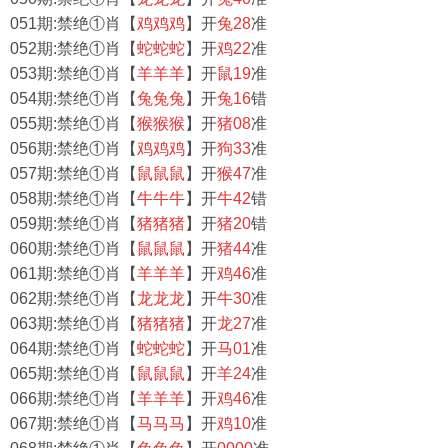
051期:禁绝①肖【
鸡鸡鸡
】开
兔28
准
052期:禁绝①肖【
蛇蛇蛇
】开
鸡22
准
053期:禁绝①肖【
羊羊羊
】开
鼠19
准
054期:禁绝①肖【
兔兔兔
】开
兔16
错
055期:禁绝①肖【
猴猴猴
】开
猪08
准
056期:禁绝①肖【
鸡鸡鸡
】开
狗33
准
057期:禁绝①肖【
鼠鼠鼠
】开
猴47
准
058期:禁绝①肖【
牛牛牛
】开
牛42
错
059期:禁绝①肖【
猪猪猪
】开
猪20
错
060期:禁绝①肖【
鼠鼠鼠
】开
猪44
准
061期:禁绝①肖【
羊羊羊
】开
鸡46
准
062期:禁绝①肖【
龙龙龙
】开
牛30
准
063期:禁绝①肖【
猪猪猪
】开
龙27
准
064期:禁绝①肖【
蛇蛇蛇
】开
马01
准
065期:禁绝①肖【
鼠鼠鼠
】开
羊24
准
066期:禁绝①肖【
羊羊羊
】开
鸡46
准
067期:禁绝①肖【
马马马
】开
鸡10
准