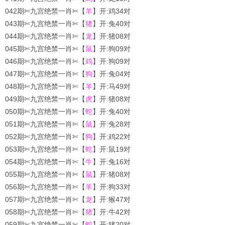
042期✄九宫绝禁一肖✄【
羊
】开:鸡34对
043期✄九宫绝禁一肖✄【
猪
】开:兔40对
044期✄九宫绝禁一肖✄【
龙
】开:猪08对
045期✄九宫绝禁一肖✄【
鼠
】开:狗09对
046期✄九宫绝禁一肖✄【
鸡
】开:狗09对
047期✄九宫绝禁一肖✄【
狗
】开:兔04对
048期✄九宫绝禁一肖✄【
羊
】开:马49对
049期✄九宫绝禁一肖✄【
虎
】开:猪08对
050期✄九宫绝禁一肖✄【
蛇
】开:兔40对
051期✄九宫绝禁一肖✄【
鼠
】开:兔28对
052期✄九宫绝禁一肖✄【
狗
】开:鸡22对
053期✄九宫绝禁一肖✄【
蛇
】开:鼠19对
054期✄九宫绝禁一肖✄【
牛
】开:兔16对
055期✄九宫绝禁一肖✄【
鼠
】开:猪08对
056期✄九宫绝禁一肖✄【
羊
】开:狗33对
057期✄九宫绝禁一肖✄【
龙
】开:猴47对
058期✄九宫绝禁一肖✄【
猪
】开:牛42对
059期✄九宫绝禁一肖✄【
蛇
】开:猪20对