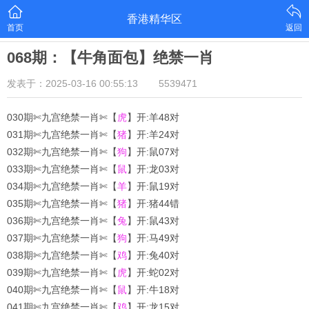
香港精华区
首页
返回
068期：【牛角面包】绝禁一肖
发表于：2025-03-16 00:55:13
5539471
030期✄九宫绝禁一肖✄【
虎
】开:羊48对
031期✄九宫绝禁一肖✄【
猪
】开:羊24对
032期✄九宫绝禁一肖✄【
狗
】开:鼠07对
033期✄九宫绝禁一肖✄【
鼠
】开:龙03对
034期✄九宫绝禁一肖✄【
羊
】开:鼠19对
035期✄九宫绝禁一肖✄【
猪
】开:猪44错
036期✄九宫绝禁一肖✄【
兔
】开:鼠43对
037期✄九宫绝禁一肖✄【
狗
】开:马49对
038期✄九宫绝禁一肖✄【
鸡
】开:兔40对
039期✄九宫绝禁一肖✄【
虎
】开:蛇02对
040期✄九宫绝禁一肖✄【
鼠
】开:牛18对
041期✄九宫绝禁一肖✄【
鸡
】开:龙15对