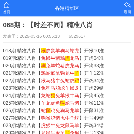
香港精华区
首页
返回
068期：【时差不同】精准八肖
发表于：2025-03-16 00:55:13
5529617
018期:精准八肖【
猴
虎鼠羊狗马蛇龙
】开猴10准
019期:精准八肖【
兔鼠牛猪鸡
虎
龙马
】开虎04准
020期:精准八肖【
狗
兔羊蛇猪虎龙马
】开狗33准
021期:精准八肖【
鸡蛇猴鼠狗龙牛
羊
】开羊12准
022期:精准八肖【
猴马猪牛兔蛇虎
鸡
】开鸡34准
023期:精准八肖【
兔狗马鸡蛇羊鼠龙
】开虎29错
024期:精准八肖【
龙蛇
狗
兔羊猴牛马
】开狗45准
025期:精准八肖【
羊龙虎兔
猴
蛇马猪
】开猴11准
026期:精准八肖【
蛇
鼠
鸡兔狗马龙羊
】开鼠31准
027期:精准八肖【
狗猴鸡猪虎牛羊蛇
】开马49错
028期:精准八肖【
虎猴牛兔龙鼠马羊
】开鸡34错
029期:精准八肖【
龙鼠牛虎羊
马
兔猴
】开马13准