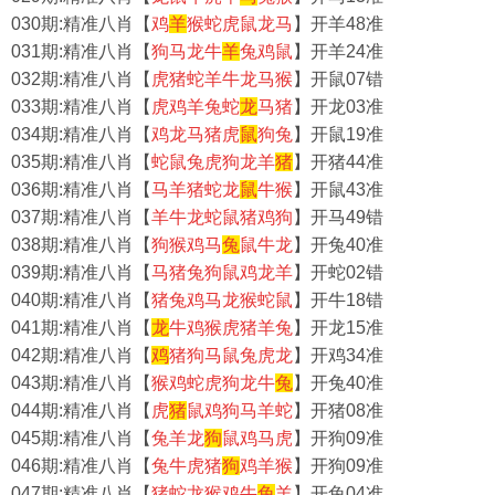
030期:精准八肖【
鸡
羊
猴蛇虎鼠龙马
】开羊48准
031期:精准八肖【
狗马龙牛
羊
兔鸡鼠
】开羊24准
032期:精准八肖【
虎猪蛇羊牛龙马猴
】开鼠07错
033期:精准八肖【
虎鸡羊兔蛇
龙
马猪
】开龙03准
034期:精准八肖【
鸡龙马猪虎
鼠
狗兔
】开鼠19准
035期:精准八肖【
蛇鼠兔虎狗龙羊
猪
】开猪44准
036期:精准八肖【
马羊猪蛇龙
鼠
牛猴
】开鼠43准
037期:精准八肖【
羊牛龙蛇鼠猪鸡狗
】开马49错
038期:精准八肖【
狗猴鸡马
兔
鼠牛龙
】开兔40准
039期:精准八肖【
马猪兔狗鼠鸡龙羊
】开蛇02错
040期:精准八肖【
猪兔鸡马龙猴蛇鼠
】开牛18错
041期:精准八肖【
龙
牛鸡猴虎猪羊兔
】开龙15准
042期:精准八肖【
鸡
猪狗马鼠兔虎龙
】开鸡34准
043期:精准八肖【
猴鸡蛇虎狗龙牛
兔
】开兔40准
044期:精准八肖【
虎
猪
鼠鸡狗马羊蛇
】开猪08准
045期:精准八肖【
兔羊龙
狗
鼠鸡马虎
】开狗09准
046期:精准八肖【
兔牛虎猪
狗
鸡羊猴
】开狗09准
047期:精准八肖【
猪蛇龙猴鸡牛
兔
羊
】开兔04准