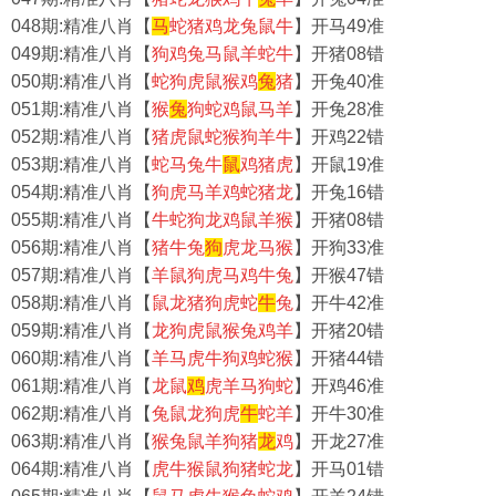
048期:精准八肖【
马
蛇猪鸡龙兔鼠牛
】开马49准
049期:精准八肖【
狗鸡兔马鼠羊蛇牛
】开猪08错
050期:精准八肖【
蛇狗虎鼠猴鸡
兔
猪
】开兔40准
051期:精准八肖【
猴
兔
狗蛇鸡鼠马羊
】开兔28准
052期:精准八肖【
猪虎鼠蛇猴狗羊牛
】开鸡22错
053期:精准八肖【
蛇马兔牛
鼠
鸡猪虎
】开鼠19准
054期:精准八肖【
狗虎马羊鸡蛇猪龙
】开兔16错
055期:精准八肖【
牛蛇狗龙鸡鼠羊猴
】开猪08错
056期:精准八肖【
猪牛兔
狗
虎龙马猴
】开狗33准
057期:精准八肖【
羊鼠狗虎马鸡牛兔
】开猴47错
058期:精准八肖【
鼠龙猪狗虎蛇
牛
兔
】开牛42准
059期:精准八肖【
龙狗虎鼠猴兔鸡羊
】开猪20错
060期:精准八肖【
羊马虎牛狗鸡蛇猴
】开猪44错
061期:精准八肖【
龙鼠
鸡
虎羊马狗蛇
】开鸡46准
062期:精准八肖【
兔鼠龙狗虎
牛
蛇羊
】开牛30准
063期:精准八肖【
猴兔鼠羊狗猪
龙
鸡
】开龙27准
064期:精准八肖【
虎牛猴鼠狗猪蛇龙
】开马01错