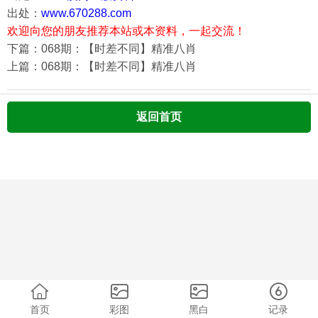
出处：
www.670288.com
欢迎向您的朋友推荐本站或本资料，一起交流！
下篇：068期：【时差不同】精准八肖
上篇：068期：【时差不同】精准八肖
返回首页
首页
彩图
黑白
记录