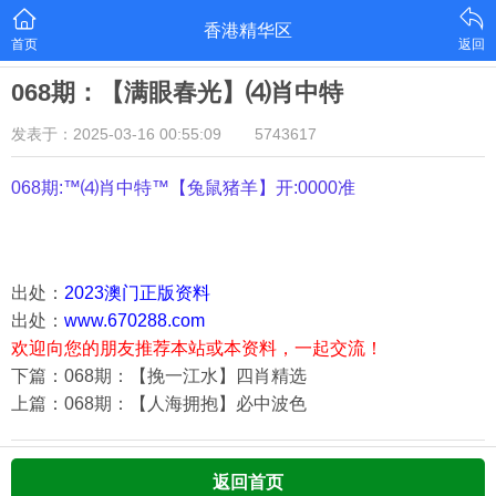
香港精华区
首页
返回
068期：【满眼春光】⑷肖中特
发表于：2025-03-16 00:55:09
5743617
068期:™⑷肖中特™【
兔鼠猪羊
】开:0000准
出处：
2023澳门正版资料
出处：
www.670288.com
欢迎向您的朋友推荐本站或本资料，一起交流！
下篇：068期：【挽一江水】四肖精选
上篇：068期：【人海拥抱】必中波色
返回首页