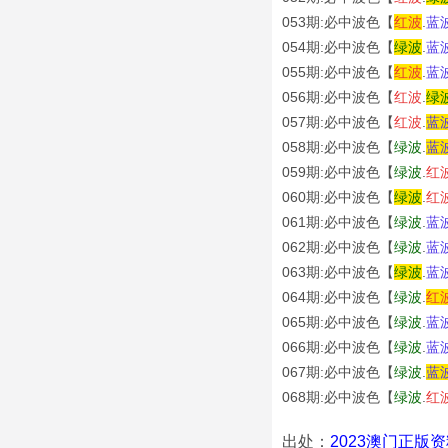
053期:必中波色【
红
波
.
蓝
054期:必中波色【
绿
波
.
蓝
055期:必中波色【
红
波
.
蓝
056期:必中波色【
红
波
.
绿
057期:必中波色【
红
波
.
蓝
058期:必中波色【
绿
波
.
蓝
059期:必中波色【
绿
波
.
红
060期:必中波色【
绿
波
.
红
061期:必中波色【
绿
波
.
蓝
062期:必中波色【
绿
波
.
蓝
063期:必中波色【
绿
波
.
蓝
064期:必中波色【
绿
波
.
红
065期:必中波色【
绿
波
.
蓝
066期:必中波色【
绿
波
.
蓝
067期:必中波色【
绿
波
.
蓝
068期:必中波色【
绿
波
.
红
出处：
2023澳门正版