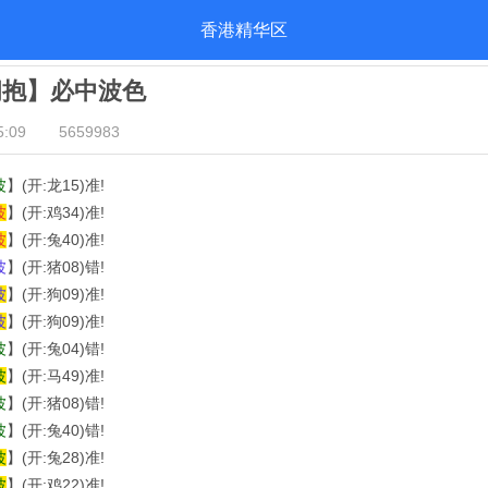
香港精华区
拥抱】必中波色
:09
5659983
波
】(开:龙15)准!
波
】(开:鸡34)准!
波
】(开:兔40)准!
波
】(开:猪08)错!
波
】(开:狗09)准!
波
】(开:狗09)准!
波
】(开:兔04)错!
波
】(开:马49)准!
波
】(开:猪08)错!
波
】(开:兔40)错!
波
】(开:兔28)准!
波
】(开:鸡22)准!