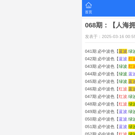
首页
068期：【人海
发表于：2025-03-16 00:55
041期:必中波色【
蓝
波
.
绿
042期:必中波色【
蓝
波
.
红
043期:必中波色【
绿
波
.
红
044期:必中波色【
绿
波
.
蓝
045期:必中波色【
绿
波
.
蓝
046期:必中波色【
红
波
.
蓝
047期:必中波色【
红
波
.
绿
048期:必中波色【
红
波
.
绿
049期:必中波色【
蓝
波
.
绿
050期:必中波色【
蓝
波
.
绿
051期:必中波色【
蓝
波
.
绿
052期:必中波色【
红
波
.
绿