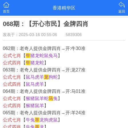
香港精华区
首页
返回
068期：【开心市民】金牌四肖
发表于：2025-03-16 00:55:06
5839306
062期：老奇人提供金牌四肖→开:牛30准
公式七肖
【
牛
猪龙蛇鼠兔马
】
公式四肖
【
牛
猪龙蛇
】
063期：老奇人提供金牌四肖→开:龙27准
公式七肖
【
鼠马虎羊
龙
狗蛇
】
公式四肖
【
鼠马虎羊
】
064期：老奇人提供金牌四肖→开:马01准
公式七肖
【
猴猪鼠羊蛇
马
兔
】
公式四肖
【
猴猪鼠羊
】
065期：老奇人提供金牌四肖→开:羊24准
公式七肖
【
牛兔
羊
龙狗虎鼠
】
公式四肖
【
牛兔
羊
龙
】