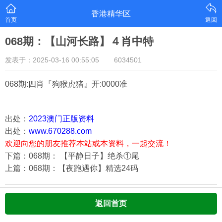
香港精华区
首页
返回
068期：【山河长路】４肖中特
发表于：2025-03-16 00:55:05
6034501
068期:四肖『狗猴虎猪
』开:0000准
出处：
2023澳门正版资料
出处：
www.670288.com
欢迎向您的朋友推荐本站或本资料，一起交流！
下篇：068期： 【平静日子】绝杀①尾
上篇：068期：【夜跑遇你】精选24码
返回首页