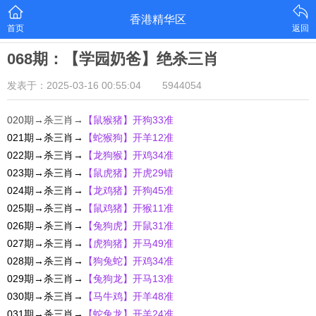
香港精华区
首页
返回
068期：【学园奶爸】绝杀三肖
发表于：2025-03-16 00:55:04
5944054
020期→杀三肖→
【鼠猴猪
】开狗33准
021期→杀三肖→
【蛇猴狗
】开羊12准
022期→杀三肖→
【龙狗猴
】开鸡34准
023期→杀三肖→
【鼠虎猪
】开虎29错
024期→杀三肖→
【龙鸡猪
】开狗45准
025期→杀三肖→
【鼠鸡猪
】开猴11准
026期→杀三肖→
【兔狗虎
】开鼠31准
027期→杀三肖→
【虎狗猪
】开马49准
028期→杀三肖→
【狗兔蛇
】开鸡34准
029期→杀三肖→
【兔狗龙
】开马13准
030期→杀三肖→
【马牛鸡
】开羊48准
031期→杀三肖→
【蛇兔龙
】开羊24准