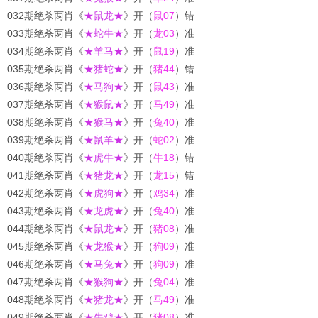
032期绝杀两肖《
★鼠龙★
》开（
鼠07
）错
033期绝杀两肖《
★蛇牛★
》开（
龙03
）准
034期绝杀两肖《
★羊马★
》开（
鼠19
）准
035期绝杀两肖《
★猪蛇★
》开（
猪44
）错
036期绝杀两肖《
★马狗★
》开（
鼠43
）准
037期绝杀两肖《
★猴鼠★
》开（
马49
）准
038期绝杀两肖《
★猴马★
》开（
兔40
）准
039期绝杀两肖《
★鼠羊★
》开（
蛇02
）准
040期绝杀两肖《
★虎牛★
》开（
牛18
）错
041期绝杀两肖《
★猪龙★
》开（
龙15
）错
042期绝杀两肖《
★虎狗★
》开（
鸡34
）准
043期绝杀两肖《
★龙虎★
》开（
兔40
）准
044期绝杀两肖《
★鼠龙★
》开（
猪08
）准
045期绝杀两肖《
★龙猴★
》开（
狗09
）准
046期绝杀两肖《
★马兔★
》开（
狗09
）准
047期绝杀两肖《
★猴狗★
》开（
兔04
）准
048期绝杀两肖《
★猪龙★
》开（
马49
）准
049期绝杀两肖《
★牛鸡★
》开（
猪08
）准