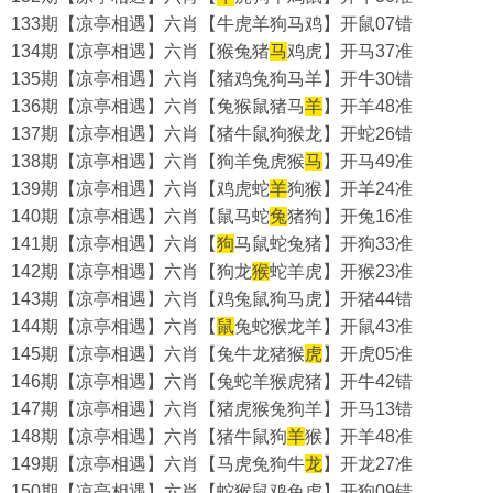
133期【凉亭相遇】六肖【牛虎羊狗马鸡】
开鼠07错
134期【凉亭相遇】六肖【猴兔猪
马
鸡虎】
开马37准
135期【凉亭相遇】六肖【猪鸡兔狗马羊】
开牛30错
136期【凉亭相遇】六肖【兔猴鼠猪马
羊
】
开羊48准
137期【凉亭相遇】六肖【猪牛鼠狗猴龙】
开蛇26错
138期【凉亭相遇】六肖【狗羊兔虎猴
马
】
开马49准
139期【凉亭相遇】六肖【鸡虎蛇
羊
狗猴】
开羊24准
140期【凉亭相遇】六肖【鼠马蛇
兔
猪狗】
开兔16准
141期【凉亭相遇】六肖【
狗
马鼠蛇兔猪】
开狗33准
142期【凉亭相遇】六肖【狗龙
猴
蛇羊虎】
开猴23准
143期【凉亭相遇】六肖【鸡兔鼠狗马虎】
开猪44错
144期【凉亭相遇】六肖【
鼠
兔蛇猴龙羊】
开鼠43准
145期【凉亭相遇】六肖【兔牛龙猪猴
虎
】
开虎05准
146期【凉亭相遇】六肖【兔蛇羊猴虎猪】
开牛42错
147期【凉亭相遇】六肖【猪虎猴兔狗羊】
开马13错
148期【凉亭相遇】六肖【猪牛鼠狗
羊
猴】
开羊48准
149期【凉亭相遇】六肖【马虎兔狗牛
龙
】
开龙27准
150期【凉亭相遇】六肖【蛇猴鼠鸡兔虎】
开狗09错