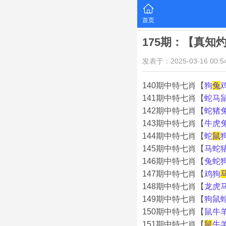
首页
175期：【真知
发表于：2025-03-16 00:54
140期中特七肖【
狗
兔
141期中特七肖【
蛇马
142期中特七肖【
蛇猪
143期中特七肖【
牛虎
144期中特七肖【
蛇
鼠
145期中特七肖【
马蛇
146期中特七肖【
兔蛇
147期中特七肖【
鸡狗
148期中特七肖【
龙虎
149期中特七肖【
狗鼠
150期中特七肖【
鼠牛
151期中特七肖【
鼠
牛