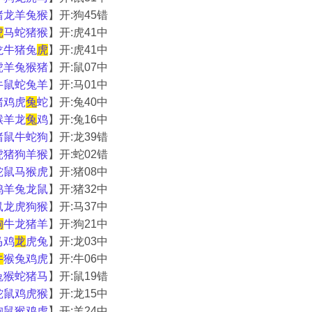
猪龙羊兔猴
】开:狗45错
虎
马蛇猪猴
】开:虎41中
龙牛猪兔
虎
】开:虎41中
虎羊兔猴猪
】开:鼠07中
牛鼠蛇兔羊
】开:马01中
猪鸡虎
兔
蛇
】开:兔40中
猴羊龙
兔
鸡
】开:兔16中
猪鼠牛蛇狗
】开:龙39错
虎猪狗羊猴
】开:蛇02错
蛇鼠马猴虎
】开:猪08中
鸡羊兔龙鼠
】开:猪32中
鼠龙虎狗猴
】开:马37中
狗
牛龙猪羊
】开:狗21中
马鸡
龙
虎兔
】开:龙03中
牛
猴兔鸡虎
】开:牛06中
兔猴蛇猪马
】开:鼠19错
蛇鼠鸡虎猴
】开:龙15中
狗鼠猴鸡虎
】开:羊24中