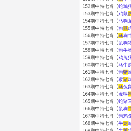
152期中特七肖【
蛇鸡
153期中特七肖【
鸡鼠
154期中特七肖【
马狗
155期中特七肖【
狗
鼠
156期中特七肖【
马
狗
157期中特七肖【
鼠狗
158期中特七肖【
狗牛
159期中特七肖【
鸡兔
160期中特七肖【
马牛
161期中特七肖【
狗
猪
162期中特七肖【
猴
猪
163期中特七肖【
马
兔
164期中特七肖【
虎猴
165期中特七肖【
蛇猪
166期中特七肖【
鼠狗
167期中特七肖【
狗鸡
168期中特七肖【
牛
龙
169期中特七肖【
牛
羊