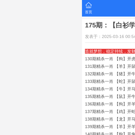
首页
175期：【白衫
发表于：2025-03-16 00:54
造就梦想，稳定持续，发
130期精杀一肖 【狗】开虎
131期精杀一肖 【羊】开鼠
132期精杀一肖 【猪】开牛
133期精杀一肖 【蛇】开鼠
134期精杀一肖 【牛】开马
135期精杀一肖 【鼠】开牛
136期精杀一肖 【狗】开羊
137期精杀一肖 【鸡】开蛇
138期精杀一肖 【龙】开马
139期精杀一肖 【羊】开羊
140期精杀一肖 【狗】开兔