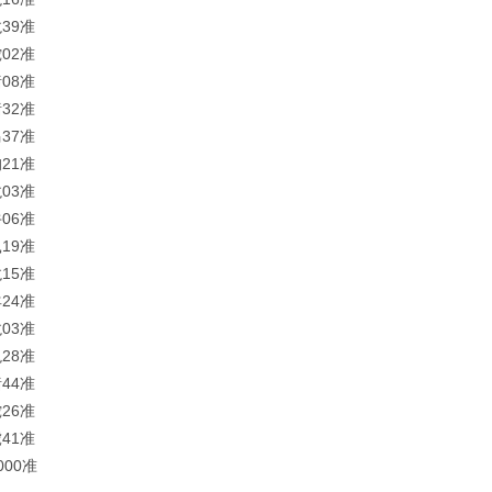
39准
02准
08准
32准
37准
21准
03准
06准
19准
15准
24准
03准
28准
44准
26准
41准
000准