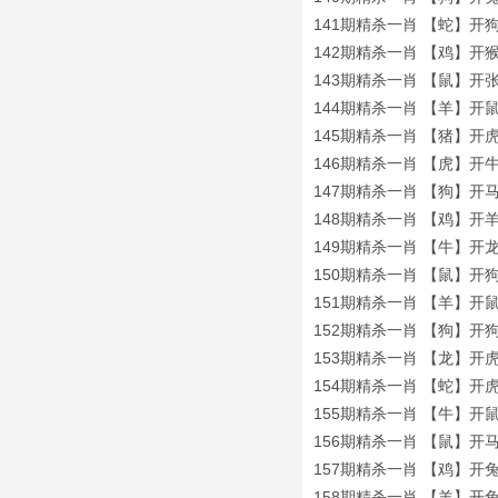
141期精杀一肖 【蛇】开狗
142期精杀一肖 【鸡】开猴
143期精杀一肖 【鼠】开张
144期精杀一肖 【羊】开鼠
145期精杀一肖 【猪】开虎
146期精杀一肖 【虎】开牛
147期精杀一肖 【狗】开马
148期精杀一肖 【鸡】开羊
149期精杀一肖 【牛】开龙
150期精杀一肖 【鼠】开狗
151期精杀一肖 【羊】开鼠
152期精杀一肖 【狗】开狗
153期精杀一肖 【龙】开虎
154期精杀一肖 【蛇】开虎
155期精杀一肖 【牛】开鼠
156期精杀一肖 【鼠】开马
157期精杀一肖 【鸡】开兔
158期精杀一肖 【羊】开兔