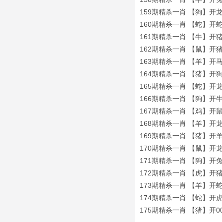
159期精杀一肖 【狗】开龙
160期精杀一肖 【蛇】开蛇
161期精杀一肖 【牛】开猪
162期精杀一肖 【鼠】开猪
163期精杀一肖 【羊】开马
164期精杀一肖 【猪】开狗
165期精杀一肖 【蛇】开龙
166期精杀一肖 【狗】开牛
167期精杀一肖 【鸡】开鼠
168期精杀一肖 【羊】开龙
169期精杀一肖 【猪】开羊
170期精杀一肖 【鼠】开龙
171期精杀一肖 【狗】开兔
172期精杀一肖 【虎】开猪
173期精杀一肖 【羊】开蛇
174期精杀一肖 【蛇】开虎
175期精杀一肖 【猪】开0