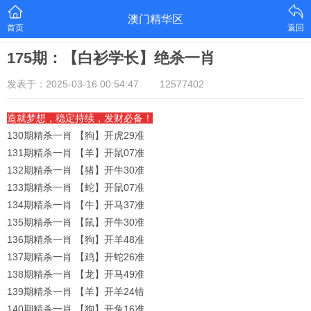
澳门精华区
首页
返回
175期：【白衫学长】绝杀一肖
发表于：2025-03-16 00:54:47
12577402
造就梦想，稳定持续，发财必备！
130期精杀一肖 【狗】开虎29准
131期精杀一肖 【羊】开鼠07准
132期精杀一肖 【猪】开牛30准
133期精杀一肖 【蛇】开鼠07准
134期精杀一肖 【牛】开马37准
135期精杀一肖 【鼠】开牛30准
136期精杀一肖 【狗】开羊48准
137期精杀一肖 【鸡】开蛇26准
138期精杀一肖 【龙】开马49准
139期精杀一肖 【羊】开羊24错
140期精杀一肖 【狗】开兔16准