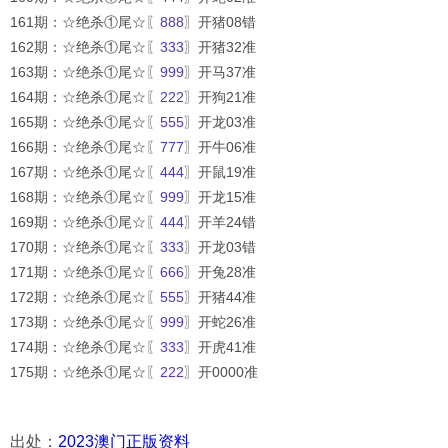
161期：☆绝杀①尾☆〖
888
〗开猪08错
162期：☆绝杀①尾☆〖
333
〗开猪32准
163期：☆绝杀①尾☆〖
999
〗开马37准
164期：☆绝杀①尾☆〖
222
〗开狗21准
165期：☆绝杀①尾☆〖
555
〗开龙03准
166期：☆绝杀①尾☆〖
777
〗开牛06准
167期：☆绝杀①尾☆〖
444
〗开鼠19准
168期：☆绝杀①尾☆〖
999
〗开龙15准
169期：☆绝杀①尾☆〖
444
〗开羊24错
170期：☆绝杀①尾☆〖
333
〗开龙03错
171期：☆绝杀①尾☆〖
666
〗开兔28准
172期：☆绝杀①尾☆〖
555
〗开猪44准
173期：☆绝杀①尾☆〖
999
〗开蛇26准
174期：☆绝杀①尾☆〖
333
〗开虎41准
175期：☆绝杀①尾☆〖
222
〗开0000准
出处：
2023澳门正版资料